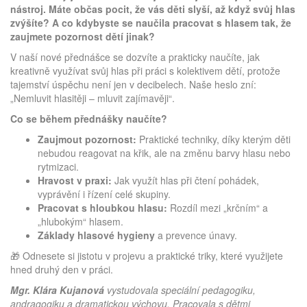
nástroj. Máte občas pocit, že vás děti slyší, až když svůj hlas
zvýšíte? A co kdybyste se naučila pracovat s hlasem tak, že
zaujmete pozornost dětí jinak?
V naší nové přednášce se dozvíte a prakticky naučíte, jak
kreativně využívat svůj hlas při práci s kolektivem dětí, protože
tajemství úspěchu není jen v decibelech. Naše heslo zní:
„Nemluvit hlasitěji – mluvit zajímavěji“.
Co se během přednášky naučíte?
Zaujmout pozornost:
Praktické techniky, díky kterým děti
nebudou reagovat na křik, ale na změnu barvy hlasu nebo
rytmizaci.
Hravost v praxi:
Jak využít hlas při čtení pohádek,
vyprávění i řízení celé skupiny.
Pracovat s hloubkou hlasu:
Rozdíl mezi „krčním“ a
„hlubokým“ hlasem.
Základy hlasové hygieny
a prevence únavy.
🎁 Odnesete si jistotu v projevu a praktické triky, které využijete
hned druhý den v práci.
Mgr. Klára Kujanová
vystudovala speciální pedagogiku,
andragogiku a dramatickou výchovu. Pracovala s dětmi