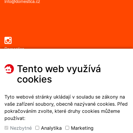
info@domestica.cz
Domestica
Tento web využívá
Domestica
cookies
úklid
Tyto webové stránky ukládají v souladu se zákony na
Domestica
vaše zařízení soubory, obecně nazývané cookies. Před
kurzy pro chůvy
pokračováním zvolte, které druhy cookies můžeme
používat:
Nezbytné
Analytika
Marketing