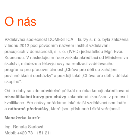
O nás
Vzdělávací společnost DOMESTICA – kurzy s. r. o. byla založena
v lednu 2012 pod původním názvem Institut vzdělávání
pracujících v domácnosti, s. r. o. (IVPD) jednatelkou Mgr. Evou
Kopečnou. V následujícím roce získala akreditaci od Ministerstva
školství, mládeže a tělovýchovy na realizaci vzdělávacího
programu pro pracovní činnost „Chůva pro děti do zahájení
povinné školní docházky" a později také „Chůva pro děti v dětské
skupině".
Od té doby se zde pravidelně pětkrát do roka konají akreditované
rekvalifikační kurzy pro chůvy
zakončené zkouškou z profesní
kvalifikace. Pro chůvy pořádáme také další vzdělávací semináře
a
odborné přednášky
, které jsou přístupné i širší veřejnosti.
Manažerka kurzů:
Ing. Renata Skafová
Mobil:
+420 731 151 211