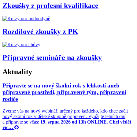
Zkoušky z profesní kvalifikace
Rozdílové zkoušky z PK
Přípravné semináře na zkoušky
Aktuality
Připravte se na nový školní rok s lehkostí aneb
připravené prostředí, připravený tým, připravení
rodiče
Zveme vás na nový webinář, určený pro každého, kdo chce začít
nový školní rok v dětské skupině připraven. Využijte letních dní
a připravte se včas:
19. srpna 2026 od 13h ONLINE
.
Chci vědět
víc…