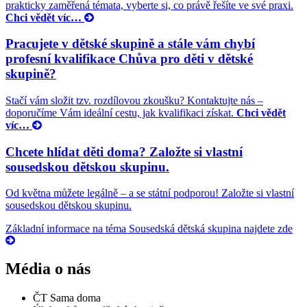
prakticky zaměřená témata, vyberte si, co právě řešíte ve své praxi.
Chci vědět víc…
Pracujete v dětské skupině a stále vám chybí
profesní kvalifikace Chůva pro děti v dětské
skupině?
Stačí vám složit tzv. rozdílovou zkoušku? Kontaktujte nás –
doporučíme Vám ideální cestu, jak kvalifikaci získat.
Chci vědět
víc…
Chcete hlídat děti doma? Založte si vlastní
sousedskou dětskou skupinu.
Od května můžete legálně – a se státní podporou! Založte si vlastní
sousedskou dětskou skupinu.
Základní informace na téma Sousedská dětská skupina najdete zde
Média o nás
ČT Sama doma