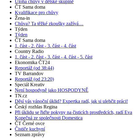
Úloha chůvy v dětské skupině
ČT Sama doma
Kvalifikace pro chůvy
Žena-in
Chůva? Ta těžké zkoušky zažívá…
Týden
Týden
ČT Sama doma
1. část -
2. část -
3. část -
4. část
Country Radio
1. část -
2. část -
3. část -
4. část -
5. část
Ekonomika ČT24
Reportáž (od 38:44)
TV Barrandov
Reportáž (od 23:20)
Speciál Kreativ
Není hospodyně jako HOSPODYNĚ
TN.cz
Děsí vás vánoční úklid? Expertka radí, jak si ulehčit práci!
Český rozhlas Regina
Při úklidu se řiďte pokyny na čisticích prostředcích, radí Eva
Kopečná ze společnosti Domestica
ČT Černé ovce
Čističe kuchyní
Seznam zprávy