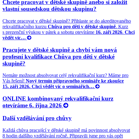
Chcete pracovat v dětské skupině anebo si založit
vlastní sousedskou dětskou skupinu?
Chcete pracovat v dětské skupině? Přihlaste se do akreditovaného
rekvalifikačního kurzu
Chůva pro děti v dětské skupině
. Kurz
s prezenční výukou v pátek a sobotu otevíráme
16. září 2026
.
Chci
vědět víc…
Pracujete v dětské skupině a chybí vám nová
profesní kvalifikace Chůva pro děti v dětské
skupině?
Nemáte možnost absolvovat celý rekvalifikační kurz? Máme pro
Vás řešení!
Nový termín přípravného semináře ke zkoušce
15. září 2026.
Chci vědět víc o seminářích…
ONLINE kombinovaný rekvalifikační kurz
otevíráme 6. října 2026
Další vzdělávání pro chůvy
Každá chůva pracující v dětské skupině má povinnost absolvovat
8 hodin dalšího vzdělávání ročně. Připravili jsme pro vás opět